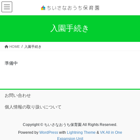
コ
ナ
ン
ビ
テ
ゲ
ン
ー
入園手続き
ツ
シ
へ
ョ
ス
ン
HOME
入園手続き
キ
に
ッ
移
プ
動
準備中
お問い合わせ
個人情報の取り扱いについて
Copyright © ちいさなおうち保育園 All Rights Reserved.
Powered by
WordPress
with
Lightning Theme
&
VK All in One
Expansion Unit