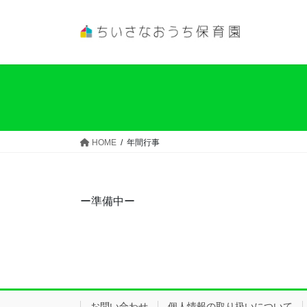
コ
ナ
ン
ビ
テ
ゲ
ン
ー
ツ
シ
へ
ョ
ス
ン
キ
に
ッ
移
HOME
年間行事
プ
動
ー準備中ー
お問い合わせ
個人情報の取り扱いについて