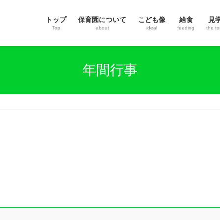
トップ
保育園について
こども像
給食
見
Top
about
ideal
feeding
the to
年間行事