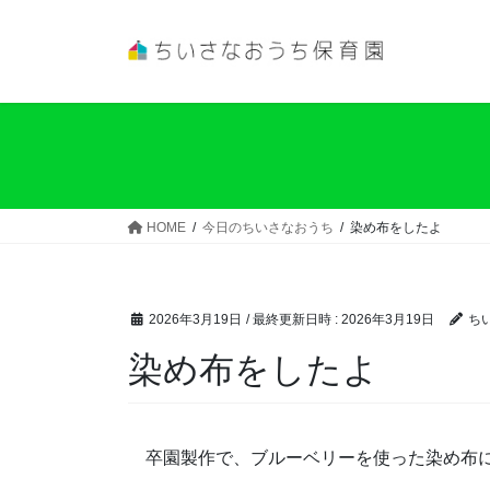
コ
ナ
ン
ビ
テ
ゲ
ン
ー
ツ
シ
へ
ョ
ス
ン
キ
に
ッ
移
HOME
今日のちいさなおうち
染め布をしたよ
プ
動
2026年3月19日
/ 最終更新日時 :
2026年3月19日
ち
染め布をしたよ
卒園製作で、ブルーベリーを使った染め布