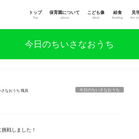
トップ
保育園について
こども像
給食
見
Top
about
ideal
feeding
the to
今日のちいさなおうち
今日のちいさなおうち
いさなおうち 職員
に挑戦しました！