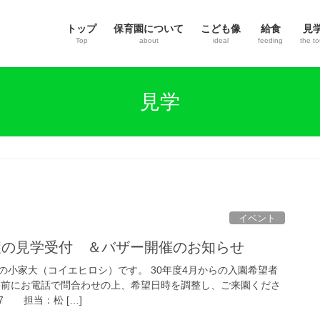
トップ
保育園について
こども像
給食
見
Top
about
ideal
feeding
the to
見学
イベント
望の見学受付 ＆バザー開催のお知らせ
の小家大（コイエヒロシ）です。 30年度4月からの入園希望者
事前にお電話で問合わせの上、希望日時を調整し、ご来園くださ
727‬ 担当：松 […]