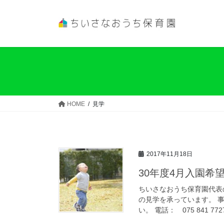
コ
ナ
ン
ビ
テ
ゲ
ン
ー
ツ
シ
へ
ョ
ス
ン
キ
に
ッ
移
HOME
見学
プ
動
2017年11月18日
30年度4月入園希
ちいさなおうち保育園代表
の見学を承っています。 
い。 電話： ‭075 841 7